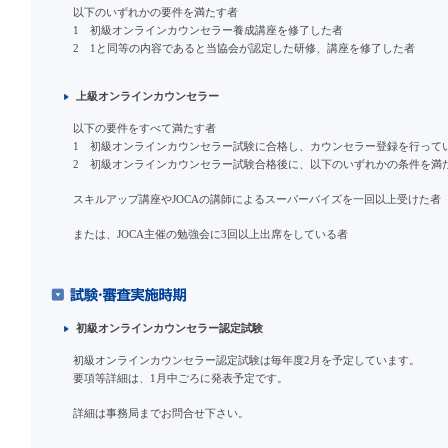
以下のいずれかの要件を満たす者
1 初級オンラインカウンセラー養成講座を修了した者
2 1と同等の内容であると当協会が認定した研修、講座を修了した者
上級オンラインカウンセラー
以下の要件をすべて満たす者
1 初級オンラインカウンセラー試験に合格し、カウンセラー登録を行って
2 初級オンラインカウンセラー試験合格後に、以下のいずれかの条件を満
スキルアップ講座やJOCAの講師によるスーパーバイズを一回以上受けた者
または、JOCA主催の勉強会に3回以上出席をしている者
初級オンラインカウンセラー認定試験
初級オンラインカウンセラー認定試験は毎年度2月を予定しています。
要項等詳細は、1月中ごろに発表予定です。
詳細は事務局までお問合せ下さい。