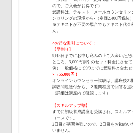
ので、ご入会がお得です）
受講料は、テキスト「メールカウンセリン
ンセリングの現場から-（定価2,400円税
※テキストが不要の場合でもテキスト代金
ん。
○お得な割引について：
【早割り】
9月8日までにお申し込みの上ご入金いただけ
ところ、3,000円割引のセット料金にさせ
例）一般価格にて9/9までに受験料と合わ
×→55,000円！
オンラインカウンセラー試験は、講座後2
試験問題送付から、２週間程度で回答を提
（詳細は講座内で確認します）
【スキルアップ割】
すでに初級養成講座を受講され、スキルア
コースです。
2日目が演習色強いので、2日目をお勧めい
いません。