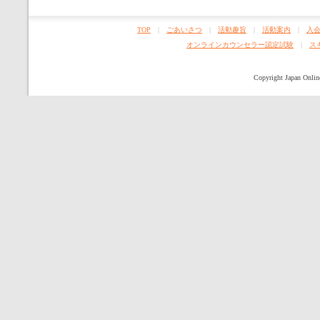
TOP
|
ごあいさつ
|
活動趣旨
|
活動案内
|
入
オンラインカウンセラー認定試験
|
ス
Copyright Japan Online