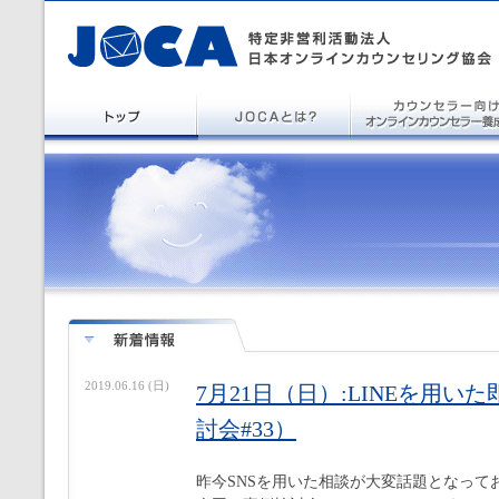
2019.06.16 (日)
7月21日（日）:LINEを用
討会#33）
昨今SNSを用いた相談が大変話題となって