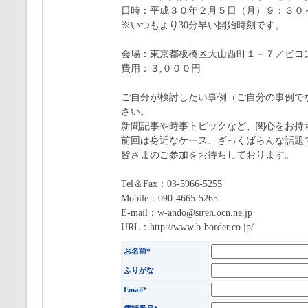
日時：平成３０年２月５日（月）９：３０
※いつもより30分早い開始時刻です。
会場：東京都板橋区大山西町１－７／ビヨ
費用：３,０００円
ご自分が検討したい事例（ご自分の事例で
さい。
新聞記事や時事トピックなど、関心をお持
前回は身近なケース、ざっくばらんな話題
皆さまのご参加をお待ちしております。
Tel＆Fax：03-5966-5255
Mobile：090-4665-5265
E-mail：w-ando@siren.ocn.ne.jp
URL：http://www.b-border.co.jp/
お名前*
ふりがな
Email*