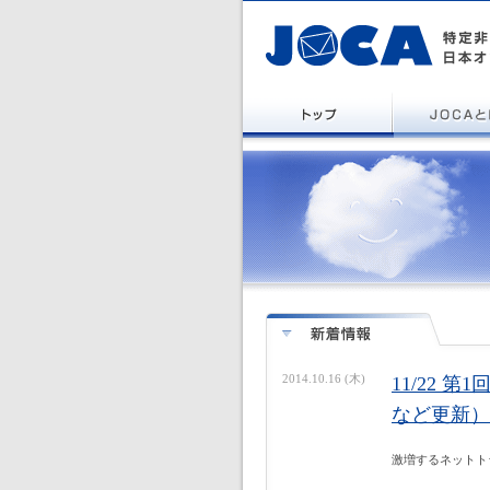
2014.10.16 (木)
11/22
など更新）
激増するネットト