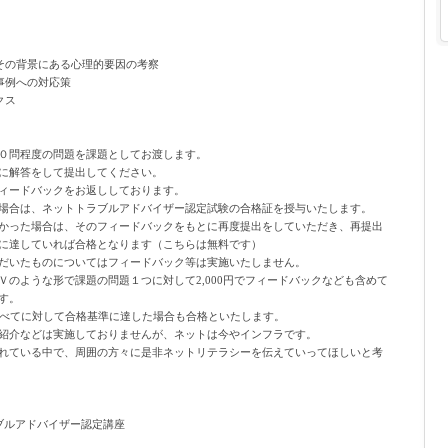
その背景にある心理的要因の考察
事例への対応策
クス
０問程度の問題を課題としてお渡します。
に解答をして提出してください。
ィードバックをお返ししております。
場合は、ネットトラブルアドバイザー認定試験の合格証を授与いたします。
かった場合は、そのフィードバックをもとに再度提出をしていただき、再提出
に達していれば合格となります（こちらは無料です）
だいたものについてはフィードバック等は実施いたしません。
Ｖのような形で課題の問題１つに対して2,000円でフィードバックなども含めて
す。
すべてに対して合格基準に達した場合も合格といたします。
紹介などは実施しておりませんが、ネットは今やインフラです。
れている中で、周囲の方々に是非ネットリテラシーを伝えていってほしいと考
ブルアドバイザー認定講座