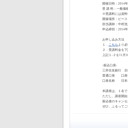
開催日時：2014年1
受 講 料：一般価格
※受講料には資料
開催場所：ピース
担当講師：中村洸
申込締切：2014年
お申し込み方法
１．
こちら
より必
２．受講料金を下
上記１-２を11月
-振込口座-
三井住友銀行 京
普通口座 口座
口座名称 日本
本講座は、１名で
ただし、講座開始
振込後のキャンセ
ぜひ、ふるってご