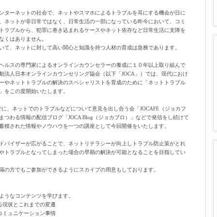
ンターネットの社会で、ネットやスマホによるトラブルを耳にする機会が日に
。ネットが非日常ではなく、日常生活の一部になっている昨今において、コミ
トラブルから、犯罪に巻き込まれるケースやネット依存など日常生活に支障を
なくはありません。
いて、ネットに対して高い関心と知識を持つ人材の育成は急務であります。
ヘルスの専門家によるオンラインカウンセラーの養成に１０年以上取り組んで
動法人日本オンラインカウンセリング協会（以下「JOCA」）では、現代におけ
ーやネットトラブルの解決のスペシャリストを育成のために「ネットトラブル
」をこの度開始いたします。
までに、ネットでのトラブルなどについて意見を出し合う会「JOCAFE（ジョカフ
つわる情報の配信ブログ「JOCA Blog（ジョカブロ）」などで発信をし続けて
蓄積された情報やノウハウを一つの講座として今回開催をいたします。
ドバイザーが広がることで、ネットリテラシーが向上しトラブル防止策がとれ
やトラブルとなってしまった場合の早期の解決が可能となることを目指してい
隔の方でもご参加ができるようにスカイプの用意もしております。
ようなコンテンツを学びます。
る現状とこれまでの変遷
コミュニケーション事情