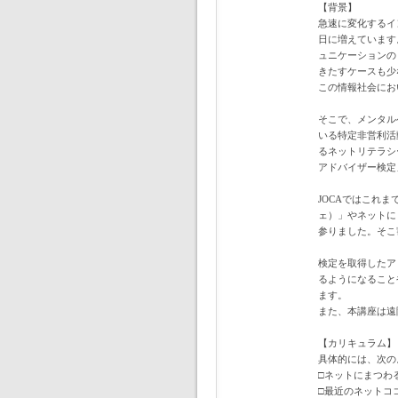
【背景】
急速に変化するイ
日に増えています
ュニケーションの
きたすケースも少
この情報社会にお
そこで、メンタル
いる特定非営利活
るネットリテラシ
アドバイザー検定
JOCAではこれ
ェ）」やネットにま
参りました。そこ
検定を取得したア
るようになること
ます。
また、本講座は遠
【カリキュラム】
具体的には、次の
□ネットにまつわ
□最近のネットコ