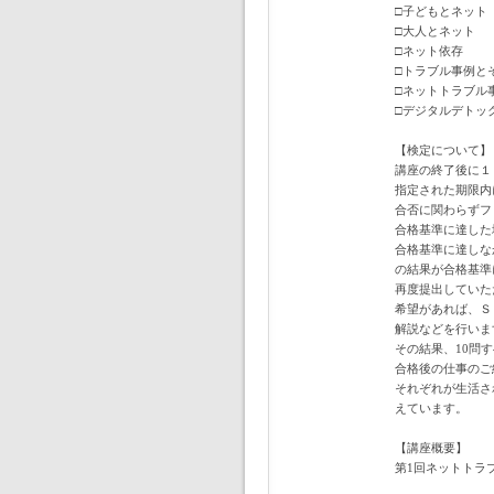
□子どもとネット
□大人とネット
□ネット依存
□トラブル事例と
□ネットトラブル
□デジタルデトッ
【検定について】
講座の終了後に１
指定された期限内
合否に関わらずフ
合格基準に達した
合格基準に達しな
の結果が合格基準
再度提出していた
希望があれば、Ｓ
解説などを行いま
その結果、10問
合格後の仕事のご
それぞれが生活さ
えています。
【講座概要】
第1回ネットトラ