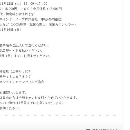
1月22日（土） 13：00～17：00
：18,000円 ＪＯＣＡ会員価格：15,000円
代＋検定料が含まれます
マインド・イープ株式会社 本社(都内銀座)
太など（JOCA理事、臨床心理士、産業カウンセラー）
11月16日（日）
要事項をご記入して送付ください。
記口座へとお支払いください。
16日（日）までにお済ませください。
橋支店（店番号：637）
番号：８１６７６９７
オンラインカウンセリング協会
も開催いたします。
３日前からは全額キャンセル料とさせていただきます。
ルのご連絡は4日前までにお願いいたします。
参加ください。