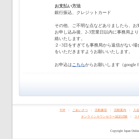
お支払い方法
銀行振込、クレジットカード
その他、ご不明な点などありましたら、お
お申し込み後、2-3営業日以内に事務局よ
絡いたします。
２−3日をすぎても事務局から返信がない
をいただきますようお願いいたします。
お申込は
こちら
からお願いします（google 
TOP
|
ごあいさつ
|
活動趣旨
|
活動案内
|
入
オンラインカウンセラー認定試験
|
ス
Copyright Japan Online