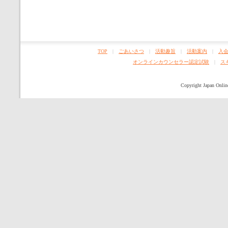
TOP
|
ごあいさつ
|
活動趣旨
|
活動案内
|
入
オンラインカウンセラー認定試験
|
ス
Copyright Japan Online