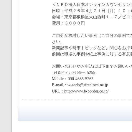
＜
ＮＰＯ法人日本オンラインカウンセリン
日時：平成２６年４月２１日（月）１０：
会場：東京都板橋区大山西町１－７／
ビヨ
費用：３０００円
ご自分が検討したい事例（ご自分の事例で
さい。
新聞記事や時事トピックなど、
関心をお持
前回は職場の事例や紙上事例に対する有意
お問い合わせやお申込は以下までお願いい
Tel＆Fax：03-5966-5255
Mobile：090-4665-5265
E-mail：w-ando@siren.ocn.ne.jp
URL：http://www.b-border.co.jp/