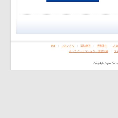
TOP
|
ごあいさつ
|
活動趣旨
|
活動案内
|
入
オンラインカウンセラー認定試験
|
ス
Copyright Japan Online